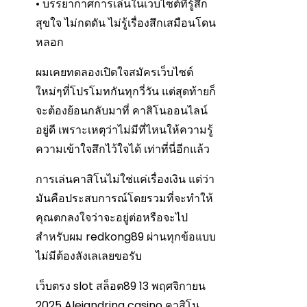
• บรรยากาศการเล่นในเว็บไซต์ที่รู้สึก
สุขใจ ไม่กดดัน ไม่รู้เรื่องสึกเสมือนโดน
หลอก
ผมเคยทดลองเปิดใจสมัครเว็บไซต์
ใหม่ๆที่โปรโมทกันทุกวี่วัน แต่สุดท้ายก็
จะต้องย้อนกลับมาที่ คาสิโนออนไลน์
อยู่ดี เพราะเหตุว่าไม่มีที่ไหนให้ความรู้
ความเข้าใจสึกไว้ใจได้ เท่าที่นี่อีกแล้ว
การเล่นคาสิโนไม่ใช่แค่เรื่องเงิน แต่ว่า
มันคือประสบการณ์โดยรวมที่จะทำให้
คุณตกลงใจว่าจะอยู่ต่อหรือจะไป
สำหรับผม redkong89 ผ่านทุกข้อแบบ
ไม่มีต้องลังเลเลยขอรับ
เว็บตรง slot สล็อต89 13 พฤศจิกายน
2025 Alejandrina casino คาสิโน