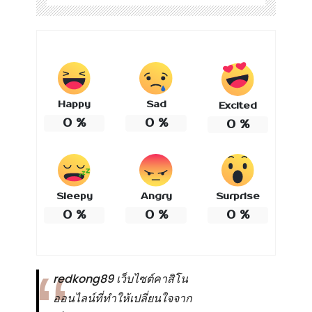
Happy
Sad
Excited
0
%
0
%
0
%
Sleepy
Angry
Surprise
0
%
0
%
0
%
redkong89 เว็บไซต์คาสิโน
ออนไลน์ที่ทำให้เปลี่ยนใจจาก