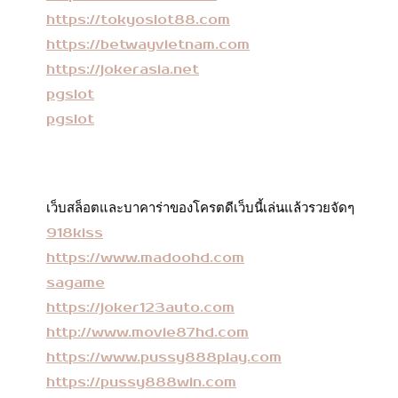
เกม
https://tokyoslot88.com
คาสิ
https://betwayvietnam.com
โน
https://jokerasia.net
pgslot
ออน
pgslot
ไลน์
กำไ
ร
เว็บสล็อตและบาคาร่าของโครตดีเว็บนี้เล่นแล้วรวยจัดๆ
งาม
918kiss
สล็อ
https://www.madoohd.com
sagame
ตยู
https://joker123auto.com
ฟ่า
http://www.movie87hd.com
สล็อ
https://www.pussy888play.com
https://pussy888win.com
ต