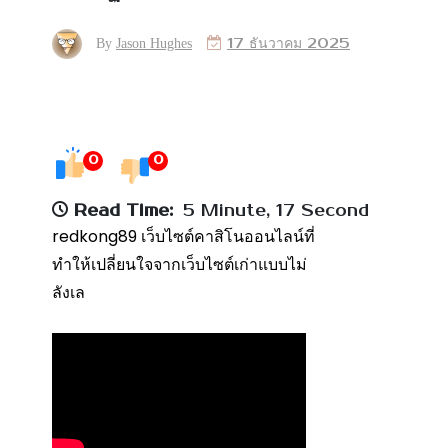
17 ธันวาคม 2025
By
Jason Hughes
0
0
Read Time:
5 Minute, 17 Second
redkong89 เว็บไซต์คาสิโนออนไลน์ที่
ทำให้เปลี่ยนใจจากเว็บไซต์เก่าแบบไม่
ลังเล