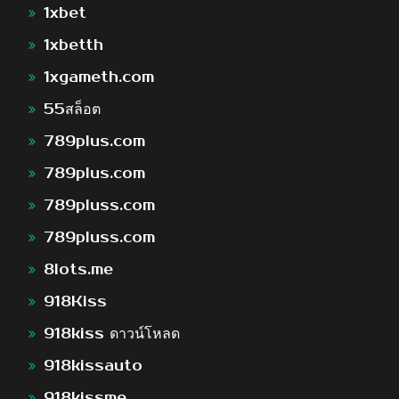
1xbet
1xbetth
1xgameth.com
55สล็อต
789plus.com
789plus.com
789pluss.com
789pluss.com
8lots.me
918Kiss
918kiss ดาวน์โหลด
918kissauto
918kissme