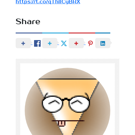
https://t.co/qThllCyBRX
Share