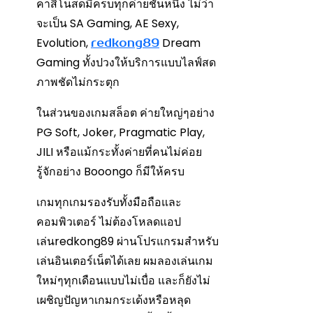
คาสิโนสดมีครบทุกค่ายชั้นหนึ่ง ไม่ว่า
จะเป็น SA Gaming, AE Sexy,
Evolution,
Dream
redkong89
Gaming ทั้งปวงให้บริการแบบไลฟ์สด
ภาพชัดไม่กระตุก
ในส่วนของเกมสล็อต ค่ายใหญ่ๆอย่าง
PG Soft, Joker, Pragmatic Play,
JILI หรือแม้กระทั้งค่ายที่คนไม่ค่อย
รู้จักอย่าง Booongo ก็มีให้ครบ
เกมทุกเกมรองรับทั้งมือถือและ
คอมพิวเตอร์ ไม่ต้องโหลดแอป
เล่นredkong89 ผ่านโปรแกรมสำหรับ
เล่นอินเตอร์เน็ตได้เลย ผมลองเล่นเกม
ใหม่ๆทุกเดือนแบบไม่เบื่อ และก็ยังไม่
เผชิญปัญหาเกมกระเด้งหรือหลุด