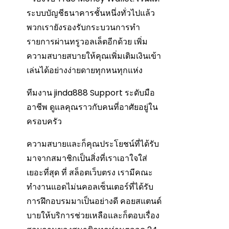
ระบบบัญชีธนาคารชั้นหนึ่งทั่วไปแล้ว
พวกเรายังรองรับกระบวนการทำ
รายการผ่านทรูวอลเล็ตอีกด้วย เพิ่ม
ความสบายสบายให้คุณเพิ่มเติมเงินเข้า
เล่นได้อย่างง่ายดายทุกหนทุกแห่ง
ทีมงาน jinda888 Support ระดับมือ
อาชีพ ดูแลคุณราวกับคนที่อาศัยอยู่ใน
ครอบครัว
ความสบายและก็คุณประโยชน์ที่ได้รับ
มาจากสมาชิกเป็นสิ่งที่เราเอาใจใส่
เยอะที่สุด ที่ สล็อตเว็บตรง เรามีคณะ
ทำงานแอดไม่นคอลเซ็นเตอร์ที่ได้รับ
การฝึกอบรมมาเป็นอย่างดี คอยสแตนด์
บายให้บริการช่วยเหลือและก็ตอบเรื่อง