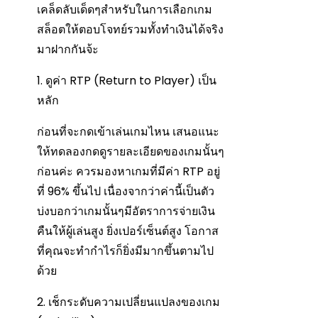
เคล็ดลับเด็ดๆสำหรับในการเลือกเกม
สล็อตให้ตอบโจทย์รวมทั้งทำเงินได้จริง
มาฝากกันจ้ะ
1. ดูค่า RTP (Return to Player) เป็น
หลัก
ก่อนที่จะกดเข้าเล่นเกมไหน เสนอแนะ
ให้ทดลองกดดูรายละเอียดของเกมนั้นๆ
ก่อนค่ะ ควรมองหาเกมที่มีค่า RTP อยู่
ที่ 96% ขึ้นไป เนื่องจากว่าค่านี้เป็นตัว
บ่งบอกว่าเกมนั้นๆมีอัตราการจ่ายเงิน
คืนให้ผู้เล่นสูง ยิ่งเปอร์เซ็นต์สูง โอกาส
ที่คุณจะทำกำไรก็ยิ่งมีมากขึ้นตามไป
ด้วย
2. เช็กระดับความเปลี่ยนแปลงของเกม