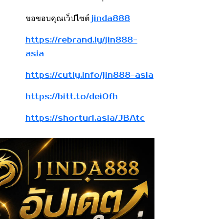
ขอขอบคุณเว็ปไซต์
jinda888
https://rebrand.ly/jin888-
asia
https://cutly.info/jin888-asia
https://bitt.to/dei0fh
https://shorturl.asia/JBAtc