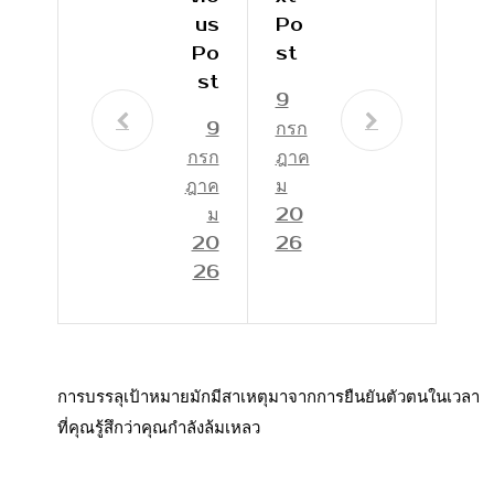
Us
Po
Po
St
St
9
9
กรก
กรก
ฎาค
ฎาค
ม
ม
20
20
26
26
การบรรลุเป้าหมายมักมีสาเหตุมาจากการยืนยันตัวตนในเวลา
ที่คุณรู้สึกว่าคุณกำลังล้มเหลว