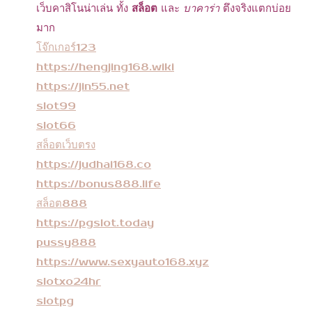
เว็บคาสิโนน่าเล่น ทั้ง
สล็อต
และ
บาคาร่า
ตึงจริงแตกบ่อย
มาก
โจ๊กเกอร์123
https://hengjing168.wiki
https://jin55.net
slot99
slot66
สล็อตเว็บตรง
https://judhai168.co
https://bonus888.life
สล็อต888
https://pgslot.today
pussy888
https://www.sexyauto168.xyz
slotxo24hr
slotpg