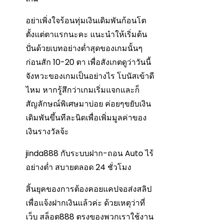
อย่าเพิ่งใจร้อนทุ่มเงินเดิมพันก้อนโต
ตั้งแต่ตาแรกนะคะ แนะนำให้เริ่มต้น
ปั่นด้วยเบทอย่างต่ำสุดของเกมนั้นๆ
ก่อนสัก 10-20 ตา เพื่อสังเกตดูว่าวันนี้
จังหวะของเกมเป็นอย่างไร โบนัสเข้าดี
ไหม หากรู้สึกว่าเกมเริ่มแจกและก็
สัญลักษณ์พิเศษมาบ่อย ค่อยๆขยับเงิน
เดิมพันขึ้นทีละนิดเพื่อเพิ่มมูลค่าของ
เงินรางวัลจ้ะ
jinda888 กับระบบฝาก-ถอน Auto ไร้
อย่างต่ำ สบายตลอด 24 ชั่วโมง
สิ้นยุคของการต้องคอยแคปจอส่งสลิป
เพื่อแจ้งฝากเงินแล้วค่ะ ด้วยเหตุว่าที่
เว็บ สล็อต888 ตรงของพวกเราใช้งาน