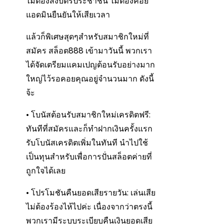
ไม่ต้องส่งบัตรประชาชน ไม่ต้องคอย
แอดมินยืนยันให้เสียเวลา
แล้วก็พิเศษสุดๆสำหรับสมาชิกใหม่ที่
สมัคร สล็อต888 เข้ามาวันนี้ พวกเรา
ได้จัดเตรียมแคมเปญต้อนรับอย่างมาก
ใหญ่ไว้รอคอยคุณอยู่จำนวนมาก ดังนี้
จ้ะ
• โบนัสต้อนรับสมาชิกใหม่เครดิตฟรี:
ทันทีที่สมัครและก็ทำฝากเงินครั้งแรก
รับโบนัสเครดิตเพิ่มในทันที นำไปใช้
เป็นทุนสำหรับเพื่อการปั่นสล็อตค่ายที่
ถูกใจได้เลย
• โปรโมชันคืนยอดเสียรายวัน: เล่นเสีย
ไม่ต้องร้องไห้ไปค่ะ เนื่องจากว่าตรงนี้
พวกเรามีระบบระเบียบคืนเงินยอดเสีย