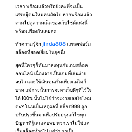
เวลา พร้อมแล้วหรือยังคะที่จะเป็น
เศรษฐีคนใหม่คนถัดไป หากพร้อมแล้ว
ตามไปดูความเด็ดของเว็บไซต์แห่งนี้
พร้อมเพียงกันเลยค่ะ
ทำความรู้จัก
แพลตฟอร์ม
jinda888
สล็อตที่ยอดเยี่ยมในยุคนี้!
ยุคนี้ใครๆก็หันมาลงทุนกับเกมสล็อต
ออนไลน์ เนื่องจากเป็นเกมที่เล่นง่าย
จบไว และใช้เงินทุนเริ่มเพียงแต่ไม่กี่
บาท แม้กระนั้นการจะหาเว็บดีๆที่ไว้ใจ
ได้ 100% นั้นไม่ใช้ว่าจะง่ายเลยใช่ไหม
คะ? โน่นเป็นเหตุผลที่ สล็อต888 ถูก
ปรับปรุงขึ้นมาเพื่อปรับปรุงแก้ไขทุก
ปัญหาที่ผู้เล่นเคยพบ พวกเราไม่ใช่แค่
เว็บสล็อตทั่วๆไป แต่ว่าเราเป็น